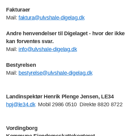
Fakturaer
Mail:
faktura@ulvshale-digelag.dk
Andre henvendelser til Digelaget
- hvor der ikke
kan forventes svar.
Mail:
info@ulvshale-digelag.dk
Bestyrelsen
Mail:
bestyrelse@ulvshale-digelag.dk
Landinspektør Henrik Plenge Jensen, LE34
hpj@le34.dk
Mobil 2986 0510 Direkte 8820 8722
Vordingborg