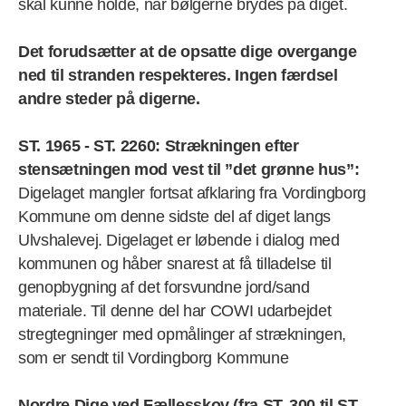
skal kunne holde, når bølgerne brydes på diget.
Det forudsætter at de opsatte dige overgange
ned til stranden respekteres. Ingen færdsel
andre steder på digerne.
ST. 1965 - ST. 2260: Strækningen efter
stensætningen mod vest til ”det grønne hus”:
Digelaget mangler fortsat afklaring fra Vordingborg
Kommune om denne sidste del af diget langs
Ulvshalevej. Digelaget er løbende i dialog med
kommunen og håber snarest at få tilladelse til
genopbygning af det forsvundne jord/sand
materiale. Til denne del har COWI udarbejdet
stregtegninger med opmålinger af strækningen,
som er sendt til Vordingborg Kommune
Nordre Dige ved Fællesskov (fra ST. 300 til ST.